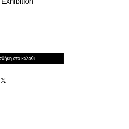
Exhibition
τωσης
θήκη στο καλάθι