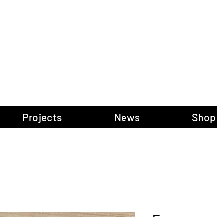
gow Gallery of P
Projects
News
Shop